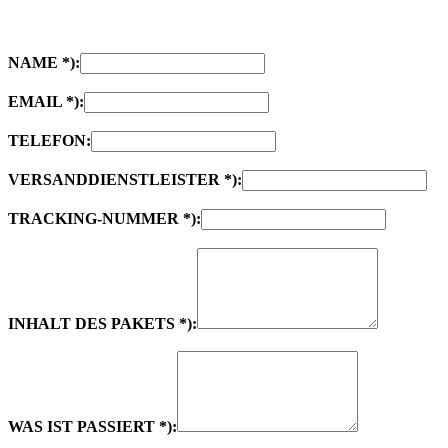
NAME *):
EMAIL *):
TELEFON:
VERSANDDIENSTLEISTER *):
TRACKING-NUMMER *):
INHALT DES PAKETS *):
WAS IST PASSIERT *):