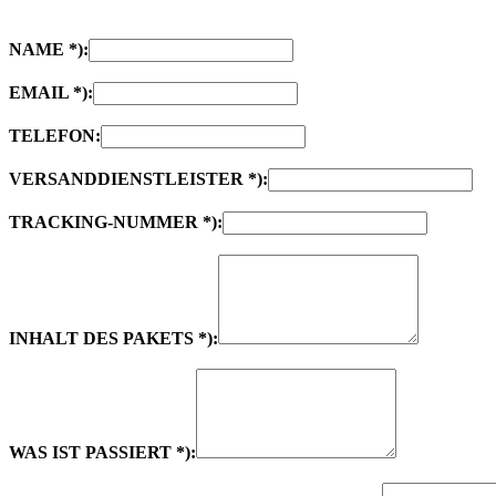
NAME *):
EMAIL *):
TELEFON:
VERSANDDIENSTLEISTER *):
TRACKING-NUMMER *):
INHALT DES PAKETS *):
WAS IST PASSIERT *):