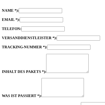
NAME *):
EMAIL *):
TELEFON:
VERSANDDIENSTLEISTER *):
TRACKING-NUMMER *):
INHALT DES PAKETS *):
WAS IST PASSIERT *):